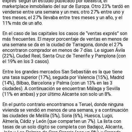
exprés’ según un estudio publicado por idealista, el
marketplace inmobiliario del sur de Europa. Otro 23% tardó en
venderse entre una semana y un mes; otro 27% entre uno y
tres meses; el 27% llevaba entre tres meses y un año, y el
11% más de un año.
En el caso de las capitales los casos de “ventas exprés” son
más frecuentes. El mayor porcentaje de ventas en menos de
una semana se da en la ciudad de Tarragona, donde el 27%
encontraron comprador en menos de 7 días. Le siguen Ávila
(22%), Ciudad Real, Santa Cruz de Tenerife y Pamplona (con
el 19% en los 3 casos).
Entre los grandes mercados San Sebastián es la que tiene
una tasa superior (17%), seguida por Valencia (15%), Madrid
(14%), Bilbao, Barcelona y Palma (con un 13% en las 3
ciudades). A continuación se encuentran Málaga y Sevilla
(11% en ambas) y por último Alicante son solo un 8%.
En el punto contrario encontramos a Teruel, donde ninguna
vivienda se vendió en menos de una semana, y a continuación
las ciudades de Melilla (5%), Soria (6%), Huesca, Lugo,
Almería, Cádiz y León (que comparten un 7%). La lista con
tasas de un solo dígito se completa con Badajoz, Alicante,