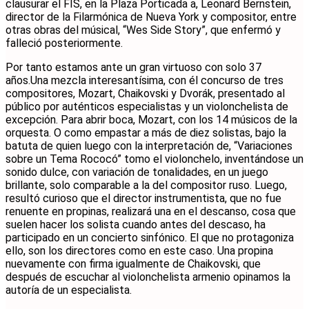
clausurar el FIS, en la Plaza Porticada a, Leonard Bernstein,
director de la Filarmónica de Nueva York y compositor, entre
otras obras del músical, “Wes Side Story”, que enfermó y
falleció posteriormente.
Por tanto estamos ante un gran virtuoso con solo 37
años.Una mezcla interesantísima, con él concurso de tres
compositores, Mozart, Chaikovski y Dvorák, presentado al
público por auténticos especialistas y un violonchelista de
excepción. Para abrir boca, Mozart, con los 14 músicos de la
orquesta. O como empastar a más de diez solistas, bajo la
batuta de quien luego con la interpretación de, “Variaciones
sobre un Tema Rococó” tomo el violonchelo, inventándose un
sonido dulce, con variación de tonalidades, en un juego
brillante, solo comparable a la del compositor ruso. Luego,
resultó curioso que el director instrumentista, que no fue
renuente en propinas, realizará una en el descanso, cosa que
suelen hacer los solista cuando antes del descaso, ha
participado en un concierto sinfónico. El que no protagoniza
ello, son los directores como en este caso. Una propina
nuevamente con firma igualmente de Chaikovski, que
después de escuchar al violonchelista armenio opinamos la
autoría de un especialista.