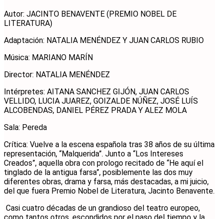
Autor: JACINTO BENAVENTE (PREMIO NOBEL DE
LITERATURA)
Adaptación: NATALIA MENÉNDEZ Y JUAN CARLOS RUBIO
Música: MARIANO MARÍN
Director: NATALIA MENÉNDEZ
Intérpretes: AITANA SANCHEZ GIJÓN, JUAN CARLOS
VELLIDO, LUCIA JUAREZ, GOIZALDE NÚÑEZ, JOSÉ LUÍS
ALCOBENDAS, DANIEL PÉREZ PRADA Y ALEZ MOLA
Sala: Pereda
Crítica: Vuelve a la escena española tras 38 años de su última
representación, “Malquerida”. Junto a “Los Intereses
Creados”, aquella obra con prologo recitado de “He aquí el
tinglado de la antigua farsa”, posiblemente las dos muy
diferentes obras, drama y farsa, más destacadas, a mi juicio,
del que fuera Premio Nobel de Literatura, Jacinto Benavente.
Casi cuatro décadas de un grandioso del teatro europeo,
como tantos otros, escondidos por el paso del tiempo y la