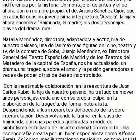
indiferencia por la historia. Un montaje el de antes y el de
ahora, con un nombre propio, el de, Aitana Sánchez Gijón, que
en aquella ocasión, jovencísima interpretó a, “Acacia”, la hija y
ahora encarna a “Raimunda, la madre; los dos personajes
claves del drama rural.
Natalia Menéndez, directora, adaptadora y actriz, hija de
nuestro paisano, una de las máximas figuras del cine, teatro y
tv, de la comarca de Soba, Juanjo Menéndez, ex Directora
General del Teatro Español de Madrid y de los Teatros del
Matadero de la capital de España, nos ha actualizado, un
drama, una tragedia, sobre el amor y la pasión generadoras a
veces de poder, otras de deseo incontrolado.
Con la inestimable colaboración en la reescritura de Juan
Carlos Rubio, la hija de nuestro paisano, ha tratado de mover
unos personajes, cada uno con su propia culpa, en la
elaboración de la tragedia, de forma naturalista.
Desprendiendo a los intérpretes del pecado de la sobre
interpretación. Desenvolviendo la trama en la casa de
Raimunda, con unas paredes quebradas a modo de
simbolismo estudiado de asunto dramático implícito. Una
escenografía creada por un buen especialista como Alfonso
Baraja. Así como unas ilustraciones musicales, en tono actual