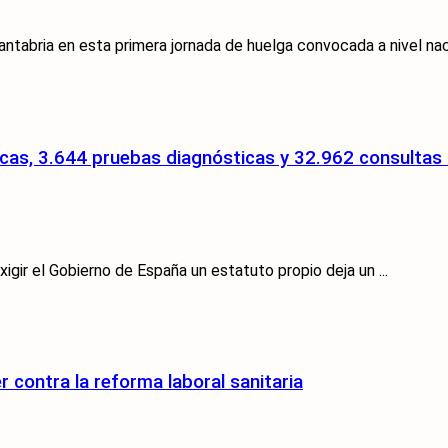
tabria en esta primera jornada de huelga convocada a nivel nacio
cas, 3.644 pruebas diagnósticas y 32.962 consultas s
gir el Gobierno de España un estatuto propio deja un ...
 contra la reforma laboral sanitaria