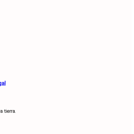
gal
 tierra.