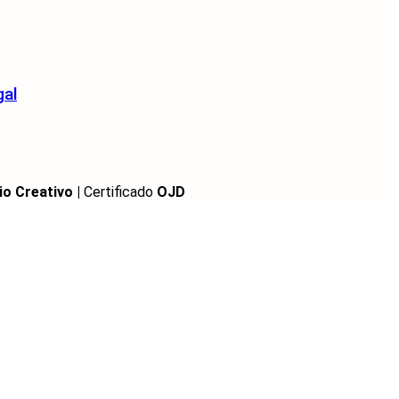
gal
io Creativo |
Certificado
OJD