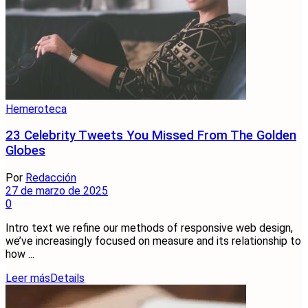
Hemeroteca
23 Celebrity Tweets You Missed From The Golden
Globes
Por
Redacción
27 de marzo de 2025
0
Intro text we refine our methods of responsive web design,
we’ve increasingly focused on measure and its relationship to
how ...
Leer más
Details