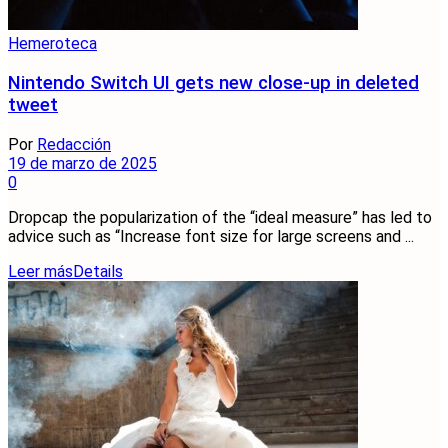
Hemeroteca
Nintendo Switch UI gets new close-up in deleted
tweet
Por
Redacción
19 de marzo de 2025
0
Dropcap the popularization of the “ideal measure” has led to
advice such as “Increase font size for large screens and ...
Leer más
Details