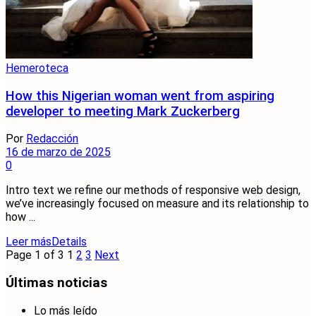
Hemeroteca
How this Nigerian woman went from aspiring
developer to meeting Mark Zuckerberg
Por
Redacción
16 de marzo de 2025
0
Intro text we refine our methods of responsive web design,
we’ve increasingly focused on measure and its relationship to
how ...
Leer más
Details
Page 1 of 3
1
2
3
Next
Últimas noticias
Lo más leído