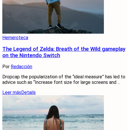
Hemeroteca
The Legend of Zelda: Breath of the Wild gameplay
on the Nintendo Switch
Por
Redacción
Dropcap the popularization of the “ideal measure” has led to
advice such as “Increase font size for large screens and ...
Leer más
Details