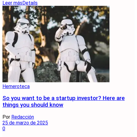
Leer más
Details
Hemeroteca
So you want to be a startup investor? Here are
things you should know
Por
Redacción
25 de marzo de 2025
0