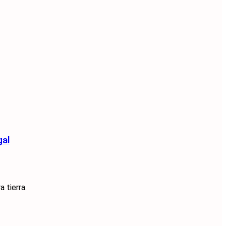
gal
 tierra.