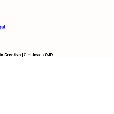
gal
io Creativo |
Certificado
OJD