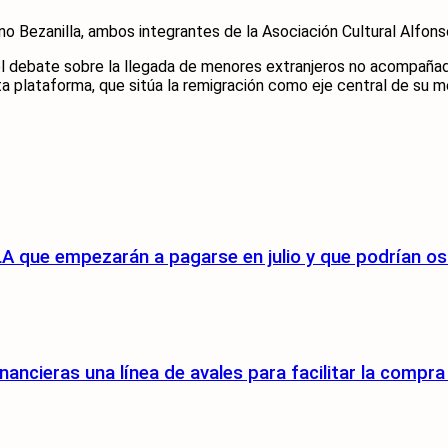
o Bezanilla, ambos integrantes de la Asociación Cultural Alfonso
l debate sobre la llegada de menores extranjeros no acompañad
 plataforma, que sitúa la remigración como eje central de su m
A que empezarán a pagarse en julio y que podrían osc
nancieras una línea de avales para facilitar la compr