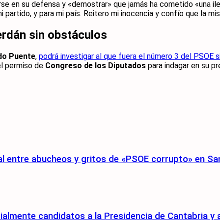
arse en su defensa y «demostrar» que jamás ha cometido «una i
 partido, y para mi país. Reitero mi inocencia y confío que la mi
erdán sin obstáculos
do Puente
,
podrá investigar al que fuera el número 3 del PSOE 
el permiso de
Congreso de los Diputados
para indagar en su pr
eal entre abucheos y gritos de «PSOE corrupto» en S
almente candidatos a la Presidencia de Cantabria y a