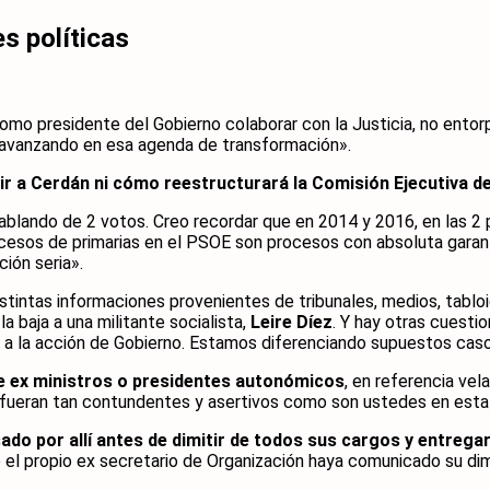
s políticas
o presidente del Gobierno colaborar con la Justicia, no entorpe
r avanzando en esa agenda de transformación».
r a Cerdán ni cómo reestructurará la Comisión Ejecutiva d
hablando de 2 votos. Creo recordar que en 2014 y 2016, en las 2
ocesos de primarias en el PSOE son procesos con absoluta gara
ión seria».
tintas informaciones provenientes de tribunales, medios, tabloi
a baja a una militante socialista,
Leire Díez
. Y hay otras cuesti
 y a la acción de Gobierno. Estamos diferenciando supuestos cas
de ex ministros o presidentes autonómicos
, en referencia vel
fueran tan contundentes y asertivos como son ustedes en esta
do por allí antes de dimitir de todos sus cargos y entregar
l propio ex secretario de Organización haya comunicado su dimi