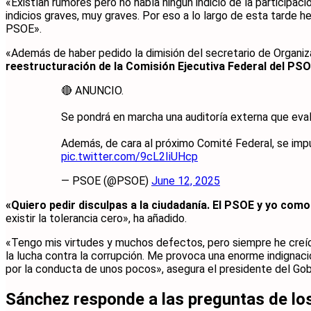
«Existían rumores pero no había ningún indicio de la participa
indicios graves, muy graves. Por eso a lo largo de esta tarde
PSOE».
«Además de haber pedido la dimisión del secretario de Organi
reestructuración de la Comisión Ejecutiva Federal del PSO
🔴 ANUNCIO.
Se pondrá en marcha una auditoría externa que eva
Además, de cara al próximo Comité Federal, se impul
pic.twitter.com/9cL2IiUHcp
— PSOE (@PSOE)
June 12, 2025
«Quiero pedir disculpas a la ciudadanía. El PSOE y yo como
existir la tolerancia cero», ha añadido.
«Tengo mis virtudes y muchos defectos, pero siempre he creído
la lucha contra la corrupción. Me provoca una enorme indignac
por la conducta de unos pocos», asegura el presidente del Gob
Sánchez responde a las preguntas de los