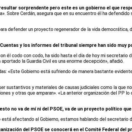
esultar sorprendente pero este es un gobierno el que respe
». Sobre Cerdán, asegura que en su encuentro él ha defendido su
ara defender un proyecto regenerador de la vida democrática, de
 Cuentas y los informes del tribunal siempre han sido muy p
 él codo con codo, ha sido hasta el día de hoy mi secretario de
ha aportado la Guardia Civil es una enorme decepción», añadió.
das: «Este Gobierno está sufriendo de manera bastante evidente
er sustantivos y materiales de causas judiciales como la que n
ones y otras que amparan». «La anterior organización del PP lo q
esto no va de mí ni del PSOE, va de un proyecto político qu
o está afectando al Gobierno, estamos hablando del secretario 
anización del PSOE se conocerá en el Comité Federal del pr