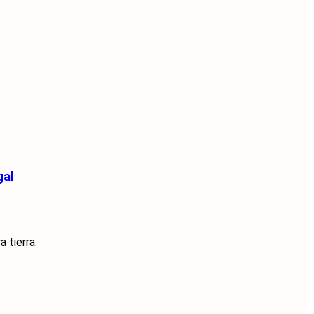
gal
 tierra.