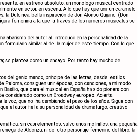
a presenta, en estreno absoluto, un monologo musical centrado
gualmente en actor, en escena. A lo que hay que unir un caramelo
es, la Dulcinea, bella inspiración de don Alonso Quijano (Don
 figura femenina a la que a través de los números musicales se
malabarismo del autor al introducir en la personalidad de la
n formulario similar al de la mujer de este tiempo. Con lo que
labra; se plantea como un ensayo. Por tanto hay mucho de
os del genio manco, príncipe de las letras; desde estilos
ja de Paloma, consiguen unir épocas, con canciones, a mi modo
n Basilio, que para el musical en España ha sido pionera con
 este considerado como un Broadway europeo. Acierta
 la voz, que no ha cambiando el paso de los años. Sigue con
a que el autor fiel a su personalidad de dramaturgo, creativo
emática, sin casi elementos, salvo unos molinillos, una pequeña
eniega de Aldonza, ni de otro personaje femenino del libro, la