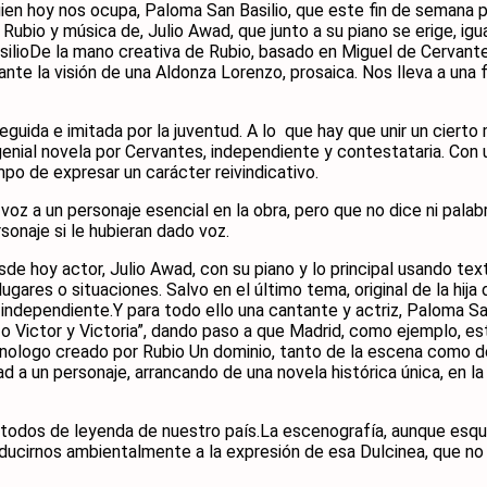
quien hoy nos ocupa, Paloma San Basilio, que este fin de seman
os Rubio y música de, Julio Awad, que junto a su piano se erige, i
 BasilioDe la mano creativa de Rubio, basado en Miguel de Cervant
ante la visión de una Aldonza Lorenzo, prosaica. Nos lleva a una
guida e imitada por la juventud. A lo que hay que unir un cierto 
enial novela por Cervantes, independiente y contestataria. Con u
po de expresar un carácter reivindicativo.
do voz a un personaje esencial en la obra, pero que no dice ni pa
sonaje si le hubieran dado voz.
e hoy actor, Julio Awad, con su piano y lo principal usando text
ugares o situaciones. Salvo en el último tema, original de la hi
 independiente.Y para todo ello una cantante y actriz, Paloma Sa
y” o Victor y Victoria”, dando paso a que Madrid, como ejemplo,
onologo creado por Rubio Un dominio, tanto de la escena como de
dad a un personaje, arrancando de una novela histórica única, en l
s, todos de leyenda de nuestro país.La escenografía, aunque esqu
ducirnos ambientalmente a la expresión de esa Dulcinea, que no r