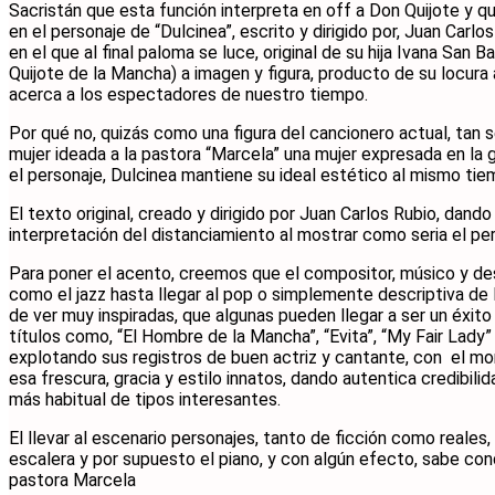
Sacristán que esta función interpreta en off a Don Quijote y 
en el personaje de “Dulcinea”, escrito y dirigido por, Juan Carl
en el que al final paloma se luce, original de su hija Ivana San
Quijote de la Mancha) a imagen y figura, producto de su locura 
acerca a los espectadores de nuestro tiempo.
Por qué no, quizás como una figura del cancionero actual, tan se
mujer ideada a la pastora “Marcela” una mujer expresada en la g
el personaje, Dulcinea mantiene su ideal estético al mismo tiem
El texto original, creado y dirigido por Juan Carlos Rubio, dan
interpretación del distanciamiento al mostrar como seria el per
Para poner el acento, creemos que el compositor, músico y desd
como el jazz hasta llegar al pop o simplemente descriptiva de l
de ver muy inspiradas, que algunas pueden llegar a ser un éxito
títulos como, “El Hombre de la Mancha”, “Evita”, “My Fair Lad
explotando sus registros de buen actriz y cantante, con el m
esa frescura, gracia y estilo innatos, dando autentica credibili
más habitual de tipos interesantes.
El llevar al escenario personajes, tanto de ficción como reale
escalera y por supuesto el piano, y con algún efecto, sabe con
pastora Marcela