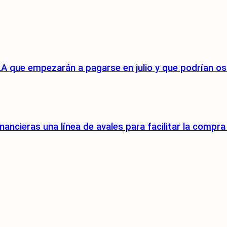
A que empezarán a pagarse en julio y que podrían osc
nancieras una línea de avales para facilitar la compr