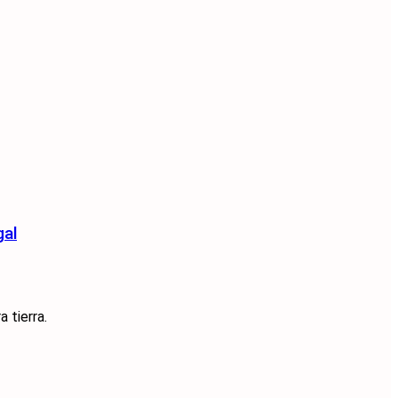
gal
 tierra.