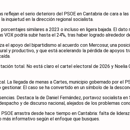
s reflejan el serio deterioro del PSOE en Cantabria de cara a la
 inquietud en la dirección regional socialista.
on porcentajes similares a 2023 o incluso en ligera bajada. El da
as VOX podría subir hasta el 24%, tras haber logrado alrededor d
za el apoyo del bipartidismo al acuerdo con Mercosur, una pos
al y productivo, y que está acelerando la pérdida de apoyos tra
caída.
ación total. No está claro el cartel electoral de 2026 y Noelia
cal. La llegada de menas a Cartes, municipio gobernado por el 
o gestionar. El caso se ha convertido en un símbolo de la descon
sencias. Destaca la de Daniel Fernández, portavoz socialista en Sa
e despacho y de discurso nacional, alejados de los problemas con
SOE arrastra desde hace tiempo en Cantabria: falta de liderazg
o o más informativo según el enfoque que busques.