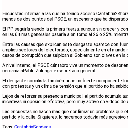
Encuestas internas a las que ha tenido acceso Cantabria24hora
menos de dos puntos del PSOE, un escenario que ha disparado la
El PP seguiría siendo la primera fuerza, aunque sin crecer y c
en las últimas generales pasaría a en torno al 26 o 25%, mientr
Entre las causas que explican este desgaste aparece con fuer
amplios sectores del electorado, especialmente en el mundo rur
casos de corrupción que salpican al Gobierno son claves en la 
A nivel interno, el PSOE cántabro vive un momento de desorient
cercanía aPablo Zuloaga, exsecretario general.
El desgaste socialista también tiene un fuerte componente lo
con protestas y un clima de tensión que el partido no ha sabid
Lejos de reforzar su presencia municipal, el partido acumula au
iniciativas ni oposición efectiva, pero muy activo en vídeos d
Las encuestas no hacen más que confirmar un problema que el P
partido y la calle. Si quieres, lo hacemos todavía más agresiv
Tags:
Cantabria
Sondeos