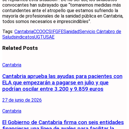
convocantes han subrayado que “tomaremos medidas más
contundentes ante el atropello que estamos sufriendo la
mayoría de profesionales de la sanidad pública en Cantabria,
todos somos necesarios e imprescindibles”.
Tags:
Cantabria
CCOO
CSIF
GFE
Sanidad
Servicio Cántabro de
Salud
sindicatos
UGT
USAE
Related
Posts
Cantabria
Cantabria aprueba las ayudas para pacientes con
ELA que empezarán a pagarse en julio y que
podrían oscilar entre 3.200 y 9.859 euros
27 de junio de 2026
Cantabria
El Gobierno de Cantabria firma con seis entidades
financieras una línea de avales para facilitar la