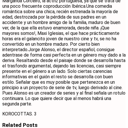
Margarida Corceiro, la actriz portuguesa, ya que se trata de
una poco frecuente coproducción Ibérica.Una comedia
romántica sobre una chica, recién estrenada la mayoría de
edad, destrozada por la pérdida de sus padres en un
accidente y un hombre amigo de la familia, maduro de buen
ver, de la que ella estuvo enamorada, desde niña. ¡Que
mayores somos!, Maxi Iglesias, el que hace prácticamente
horas era el galancito joven de nuestro cine y tv, se no ha
convertido en un hombre maduro. Por cierto bien
interpretado.Jorge Alonso, el director español, consigue
adentrase de forma casi perfecta en un género muy dado a la
deriva. Resaltando desde el paisaje donde se desarrolla hasta
el trasfondo argumental, dejando las licencias, casi siempre
presente en el género a un lado. Solo ciertas carencias
informativas en el guión el resto se desarrolla con buen
estilo. Señalar que es muy posible que pertenezca en un
principio a un proyecto de serie de tv, luego derivado al cine.
Pues Alonso es un creador de series y al final señala un rotulo
continuara. Lo que quiere decir que al menos habrá una
segunda parte.
KOROCOTTAS. 3
Related
Posts