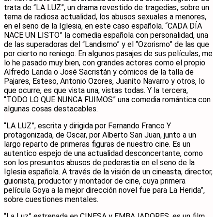
trata de “LA LUZ”, un drama revestido de tragedias, sobre un
tema de radiosa actualidad, los abusos sexuales a menores,
en el seno de la Iglesia, en este caso española. “CADA DÍA
NACE UN LISTO” la comedia española con personalidad, una
de las superadoras del “Landismo” y el “Ozorismo” de las que
por cierto no reniego. En algunos pasajes de sus películas, me
lo he pasado muy bien, con grandes actores como el propio
Alfredo Landa o José Sacristán y cómicos de la talla de
Pajares, Esteso, Antonio Ozores, Juanito Navarro y otros, lo
que ocurre, es que vista una, vistas todas. Y la tercera,
“TODO LO QUE NUNCA FUIMOS” una comedia romántica con
algunas cosas destacables.
“LA LUZ”, escrita y dirigida por Fernando Franco Y
protagonizada, de Oscar, por Alberto San Juan, junto a un
largo reparto de primeras figuras de nuestro cine. Es un
autentico espejo de una actualidad desconcertante, como
son los presuntos abusos de pederastia en el seno de la
Iglesia española. A través de la visión de un cineasta, director,
guionista, productor y montador de cine, cuya primera
película Goya a la mejor dirección novel fue para La Herida”,
sobre cuestiones mentales.
“La Luz” estrenada en CINESA y EMBAJADORES, es un film