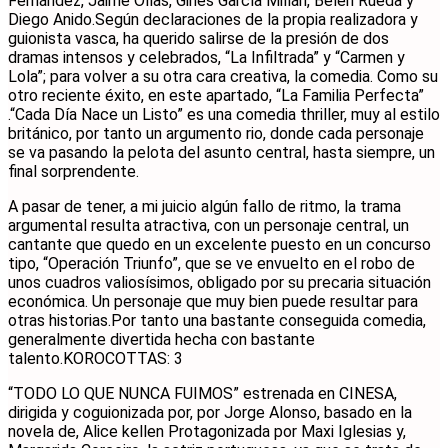
Fernández, Jaime Olías, Ginés García Millán, Belén Rueda y
Diego Anido.Según declaraciones de la propia realizadora y
guionista vasca, ha querido salirse de la presión de dos
dramas intensos y celebrados, “La Infiltrada” y “Carmen y
Lola”; para volver a su otra cara creativa, la comedia. Como su
otro reciente éxito, en este apartado, “La Familia Perfecta”
.“Cada Día Nace un Listo” es una comedia thriller, muy al estilo
británico, por tanto un argumento rio, donde cada personaje
se va pasando la pelota del asunto central, hasta siempre, un
final sorprendente.
A pasar de tener, a mi juicio algún fallo de ritmo, la trama
argumental resulta atractiva, con un personaje central, un
cantante que quedo en un excelente puesto en un concurso
tipo, “Operación Triunfo”, que se ve envuelto en el robo de
unos cuadros valiosísimos, obligado por su precaria situación
económica. Un personaje que muy bien puede resultar para
otras historias.Por tanto una bastante conseguida comedia,
generalmente divertida hecha con bastante
talento.KOROCOTTAS: 3
“TODO LO QUE NUNCA FUIMOS” estrenada en CINESA,
dirigida y coguionizada por, por Jorge Alonso, basado en la
novela de, Alice kellen Protagonizada por Maxi Iglesias y,