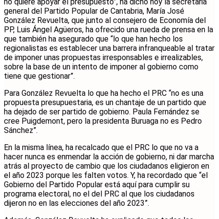
no quiere apoyar el presupuesto”, ha dicho hoy la secretaria
general del Partido Popular de Cantabria, María José
González Revuelta, que junto al consejero de Economía del
PP, Luis Ángel Agüeros, ha ofrecido una rueda de prensa en la
que también ha asegurado que “lo que han hecho los
regionalistas es establecer una barrera infranqueable al tratar
de imponer unas propuestas irresponsables e irrealizables,
sobre la base de un intento de imponer al gobierno como
tiene que gestionar”.
Para González Revuelta lo que ha hecho el PRC “no es una
propuesta presupuestaria, es un chantaje de un partido que
ha dejado de ser partido de gobierno. Paula Fernández se
cree Puigdemont, pero la presidenta Buruaga no es Pedro
Sánchez”.
En la misma línea, ha recalcado que el PRC lo que no va a
hacer nunca es enmendar la acción de gobierno, ni dar marcha
atrás al proyecto de cambio que los ciudadanos eligieron en
el año 2023 porque les falten votos. Y, ha recordado que “el
Gobierno del Partido Popular está aquí para cumplir su
programa electoral, no el del PRC al que los ciudadanos
dijeron no en las elecciones del año 2023”.