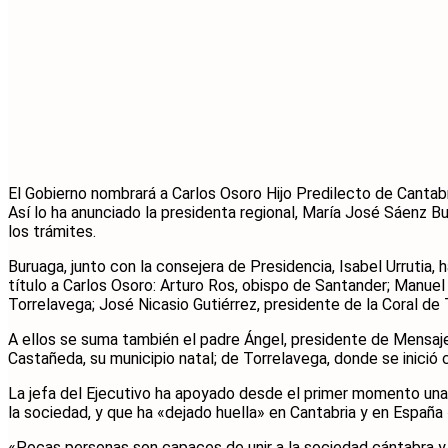
El Gobierno nombrará a Carlos Osoro Hijo Predilecto de Cantab
Así lo ha anunciado la presidenta regional, María José Sáenz Bu
los trámites.
Buruaga, junto con la consejera de Presidencia, Isabel Urrutia,
título a Carlos Osoro: Arturo Ros, obispo de Santander; Manue
Torrelavega; José Nicasio Gutiérrez, presidente de la Coral de
A ellos se suma también el padre Ángel, presidente de Mensajer
Castañeda, su municipio natal; de Torrelavega, donde se inició 
La jefa del Ejecutivo ha apoyado desde el primer momento una in
la sociedad, y que ha «dejado huella» en Cantabria y en Españ
«Pocas personas son capaces de unir a la sociedad cántabra y 