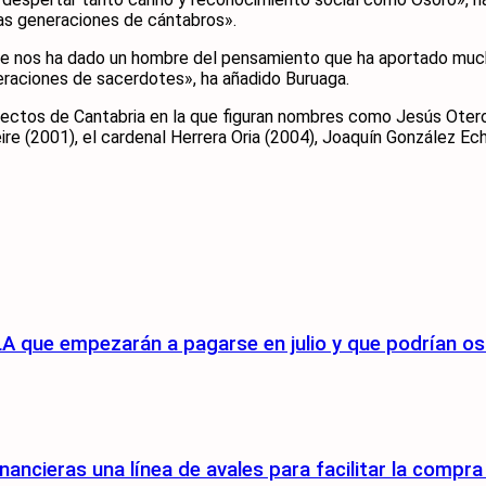
has generaciones de cántabros».
e nos ha dado un hombre del pensamiento que ha aportado much
eraciones de sacerdotes», ha añadido Buruaga.
lectos de Cantabria en la que figuran nombres como Jesús Otero 
eire (2001), el cardenal Herrera Oria (2004), Joaquín González E
A que empezarán a pagarse en julio y que podrían osc
nancieras una línea de avales para facilitar la compr