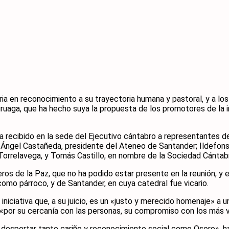
ria en reconocimiento a su trayectoria humana y pastoral, y a 
ruaga, que ha hecho suya la propuesta de los promotores de la ini
 ha recibido en la sede del Ejecutivo cántabro a representantes 
l Ángel Castañeda, presidente del Ateneo de Santander; Ildefon
 Torrelavega, y Tomás Castillo, en nombre de la Sociedad Cántab
os de la Paz, que no ha podido estar presente en la reunión, y 
como párroco, y de Santander, en cuya catedral fue vicario.
iciativa que, a su juicio, es un «justo y merecido homenaje» a un 
a «por su cercanía con las personas, su compromiso con los más 
despertar tanto cariño y reconocimiento social como Osoro», ha