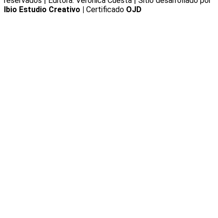
reservados | Editora: Verónica Cuesta | Sitio desarrollado por
Ibio Estudio Creativo |
Certificado
OJD