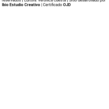
reservados | Editora: Verónica Cuesta | Sitio desarrollado por
Ibio Estudio Creativo |
Certificado
OJD