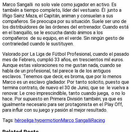
Marco Sangalli no solo vale como jugador en activo. Es
también a tiempo completo, líder del vestuario. Él junto a
Iñigo Sainz Maza, el Capitán, animan y consuelan a sus
compañeros. Se preocupa por su situación. Suele ser uno de
los distribuidores de las órdenes del entrenador. Cuando está
en el banquillo, se le escucha dando ánimos a los
compañeros de su equipo, en el verde. Sin ningún gesto de
contrariedad cuando le sustituyen.
Valorado por La Liga de Fútbol Profesional, cuando el pasado
mes de Febrero, cumplió 33 años, en trescientos mil euros.
Aunque estas valoraciones no me gustan nada, cuando se
habla de un profesional, tal parece la de los antiguos
esclavos. Tenemos que decir, es broma, que por lo menos
Marco es un esclavo gladiador. Por tanto solicito, puesto que
termina contrato, de nuevo el 30 de Junio; que se le vuelva a
renovar. Le creo imprescindible, tanto cuando juega, o no lo
hace. Por supuesto en Primera División también; ya que es
igualmente necesario para ser protagonista en el Play Off,
para influir con su juego y pasión al mejor resultado.
Tags:
héroe
liga hypermotion
Marco Sangalli
Racing
Related
Posts