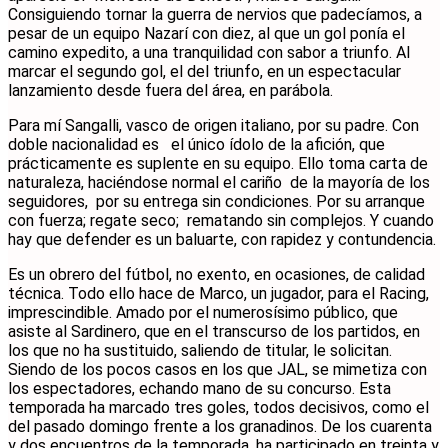
Consiguiendo tornar la guerra de nervios que padecíamos, a
pesar de un equipo Nazarí con diez, al que un gol ponía el
camino expedito, a una tranquilidad con sabor a triunfo. Al
marcar el segundo gol, el del triunfo, en un espectacular
lanzamiento desde fuera del área, en parábola.
Para mí Sangalli, vasco de origen italiano, por su padre. Con
doble nacionalidad es el único ídolo de la afición, que
prácticamente es suplente en su equipo. Ello toma carta de
naturaleza, haciéndose normal el cariño de la mayoría de los
seguidores, por su entrega sin condiciones. Por su arranque
con fuerza; regate seco; rematando sin complejos. Y cuando
hay que defender es un baluarte, con rapidez y contundencia.
Es un obrero del fútbol, no exento, en ocasiones, de calidad
técnica. Todo ello hace de Marco, un jugador, para el Racing,
imprescindible. Amado por el numerosísimo público, que
asiste al Sardinero, que en el transcurso de los partidos, en
los que no ha sustituido, saliendo de titular, le solicitan.
Siendo de los pocos casos en los que JAL, se mimetiza con
los espectadores, echando mano de su concurso. Esta
temporada ha marcado tres goles, todos decisivos, como el
del pasado domingo frente a los granadinos. De los cuarenta
y dos encuentros de la temporada, ha participado en treinta y