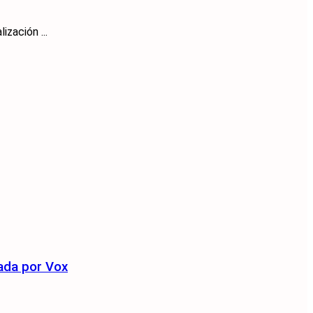
zación ...
zada por Vox