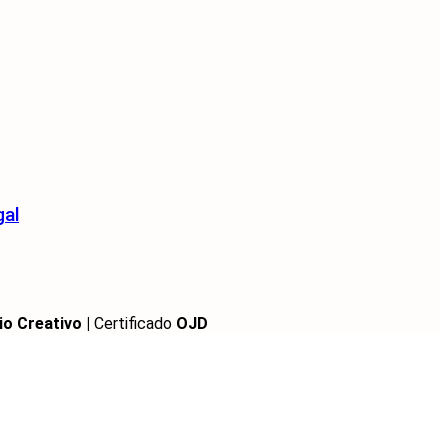
gal
io Creativo |
Certificado
OJD