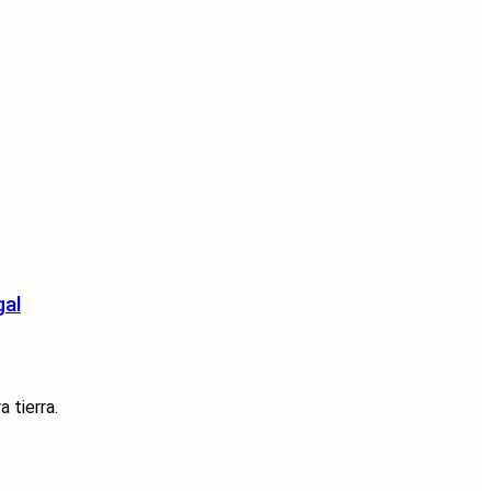
gal
 tierra.