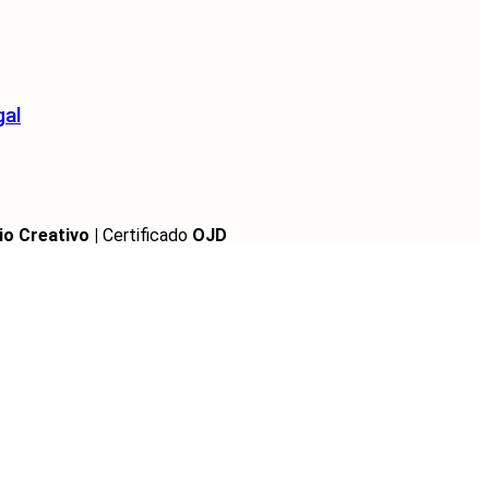
gal
io Creativo |
Certificado
OJD