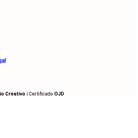
gal
io Creativo |
Certificado
OJD