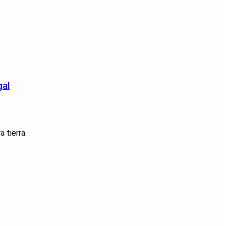
gal
 tierra.