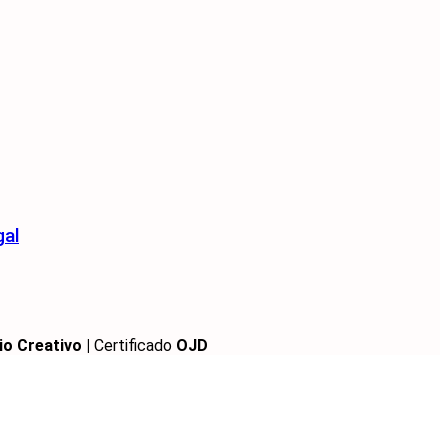
gal
io Creativo |
Certificado
OJD