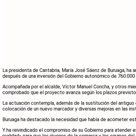
La presidenta de Cantabria, María José Sáenz de Buruaga, ha an
después de una inversión del Gobierno autonómico de 760.000 
Acompañada por el alcalde, Víctor Manuel Concha, y otros miem
comprobado que el proyecto avanza según los plazos previsto
La actuación contempla, además de la sustitución del antiguo cé
colocación de un nuevo marcador y diversas mejoras en las insta
Buruaga ha destacado la necesidad que había de acometer esta 
Y ha reivindicado el compromiso de su Gobierno para atender e
realidad» para que los jóvenes de la comarca y los equipos de