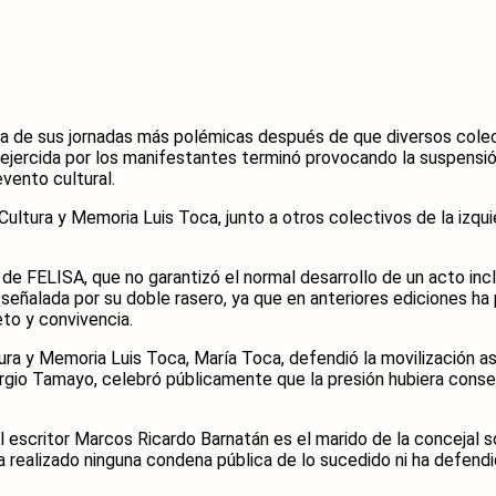
na de sus jornadas más polémicas después de que diversos colect
n ejercida por los manifestantes terminó provocando la suspens
evento cultural.
Cultura y Memoria Luis Toca, junto a otros colectivos de la izqu
de FELISA, que no garantizó el normal desarrollo de un acto incl
eñalada por su doble rasero, ya que en anteriores ediciones ha 
to y convivencia.
tura y Memoria Luis Toca, María Toca, defendió la movilización 
rgio Tamayo, celebró públicamente que la presión hubiera conseg
El escritor Marcos Ricardo Barnatán es el marido de la concejal
a realizado ninguna condena pública de lo sucedido ni ha defendid