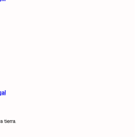
gal
 tierra.