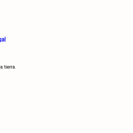
gal
 tierra.