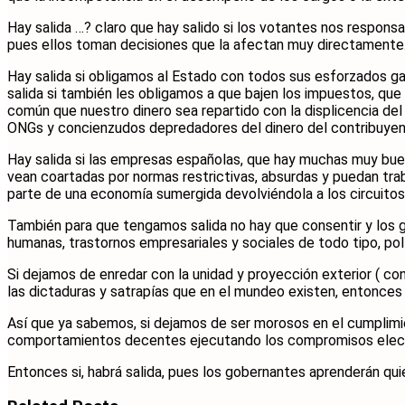
Hay salida …? claro que hay salido si los votantes nos respon
pues ellos toman decisiones que la afectan muy directamente
Hay salida si obligamos al Estado con todos sus esforzados ga
salida si también les obligamos a que bajen los impuestos, qu
común que nuestro dinero sea repartido con la displicencia del 
ONGs y concienzudos depredadores del dinero del contribuyen
Hay salida si las empresas españolas, que hay muchas muy bu
vean coartadas por normas restrictivas, absurdas y puedan trab
parte de una economía sumergida devolviéndola a los circuitos
También para que tengamos salida no hay que consentir y los
humanas, trastornos empresariales y sociales de todo tipo, polí
Si dejamos de enredar con la unidad y proyección exterior ( co
las dictaduras y satrapías que en el mundeo existen, entonces 
Así que ya sabemos, si dejamos de ser morosos en el cumplimi
comportamientos decentes ejecutando los compromisos electora
Entonces si, habrá salida, pues los gobernantes aprenderán qui