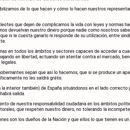
sabilizamos de lo que hacen y cómo lo hacen nuestros representa
.
leotes que dejen de complicarnos la vida con leyes y normas hac
e nos devuelvan nuestro dinero porque nadie como nosotros sabe 
que ni le cuesta ganarlo ni responde de su utilización, entre sin
te.
enas en todos los ámbitos y sectores capaces de acceder a cua
ajando en libertad, actuando sin atentar contra el mercado, ben
 legales.
 gobernantes sepan que así lo hacemos, que si se produce un a
ticamente no les saldrá grátis.
n la interior también) de España situándonos en el lado correct
habrá salida.
ento de nuestra responsabilidad ciudadana en los ámbitos polít
les, que respeten nuestro dinero, no tolerando la incompetenci
enes son los dueños de la Nación y que ellos lo que tienen es u