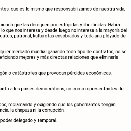
ntes, que es lo mismo que responsabilizarnos de nuestra vida,
iendo que las deroguen por estúpidas y liberticidas. Habrá
lo que nos interesa y desde luego no interesa a la mayoría del
dicatos, patronal, kulturetas ensobrados y toda una pléyade de
lquier mercado mundial ganando todo tipo de contratos, no se
eficiando mejores y más directas relaciones que eliminaría
pagón o catástrofes que provocan pérdidas económicas,
o junto a los países democráticos, no como representantes de
icos, reclamando y exigiendo que los gobernantes tengan
a, la chapuza ni la corrupción.
n poder delegado y temporal.