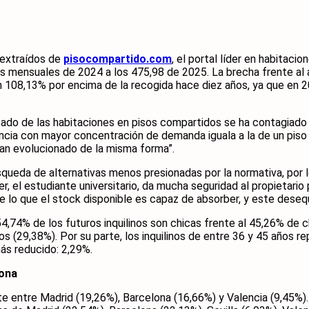
s extraídos de
pisocompartido.com
, el portal líder en habitaci
s mensuales de 2024 a los 475,98 de 2025. La brecha frente al 
n 108,13% por encima de la recogida hace diez años, ya que en 2
cado de las habitaciones en pisos compartidos se ha contagiado d
vincia con mayor concentración de demanda iguala a la de un pi
han evolucionado de la misma forma”.
úsqueda de alternativas menos presionadas por la normativa, por 
ler, el estudiante universitario, da mucha seguridad al propietari
lo que el stock disponible es capaz de absorber, y este desequil
 54,74% de los futuros inquilinos son chicas frente al 45,26% de
os (29,38%). Por su parte, los inquilinos de entre 36 y 45 años 
ás reducido: 2,29%.
lona
 entre Madrid (19,26%), Barcelona (16,66%) y Valencia (9,45%). S