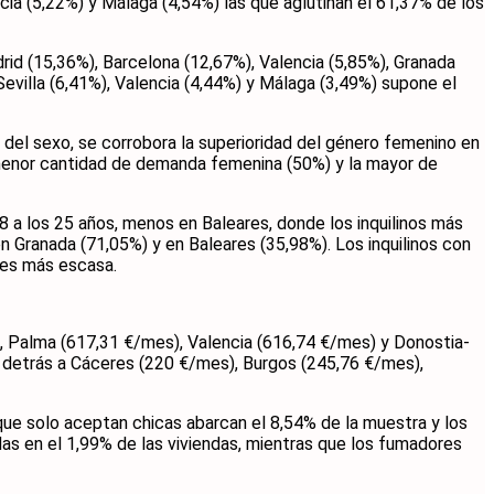
cia (5,22%) y Málaga (4,54%) las que aglutinan el 61,37% de los
drid (15,36%), Barcelona (12,67%), Valencia (5,85%), Granada
Sevilla (6,41%), Valencia (4,44%) y Málaga (3,49%) supone el
 del sexo, se corrobora la superioridad del género femenino en
a menor cantidad de demanda femenina (50%) y la mayor de
8 a los 25 años, menos en Baleares, donde los inquilinos más
n Granada (71,05%) y en Baleares (35,98%). Los inquilinos con
 es más escasa.
), Palma (617,31 €/mes), Valencia (616,74 €/mes) y Donostia-
r detrás a Cáceres (220 €/mes), Burgos (245,76 €/mes),
que solo aceptan chicas abarcan el 8,54% de la muestra y los
as en el 1,99% de las viviendas, mientras que los fumadores