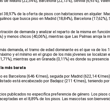
as de Madrid (22,54%), Barcelona (22,13%), Sevilla (6,93%), Valen
n el 38,97% de la oferta de pisos con habitaciones en alquiler: Ma
quilinos que busca piso en Madrid (18,84%), Barcelona (17,62%), 
tración de demanda y analizar el reparto de la misma en función
94%) y menos chicos (40,06%), mientras que Las Palmas arroja l
n más demanda, el tramo de edad dominante es el que va de los 1
áximo y el mínimo en el grupo de los más jóvenes se localizan e
1,71%), mientras que en Granada (0,11%) es donde su presencia
 la más barata
piso es Barcelona (646 €/mes), seguida por Madrid (622,14 €/mes
l listado está encabezado por Badajoz (211 €/mes), teniendo po
cios publicados no especifica preferencia de género. Los pisos 
n aceptadas en el 8,89% de los pisos. Las mascotas son bienvenid