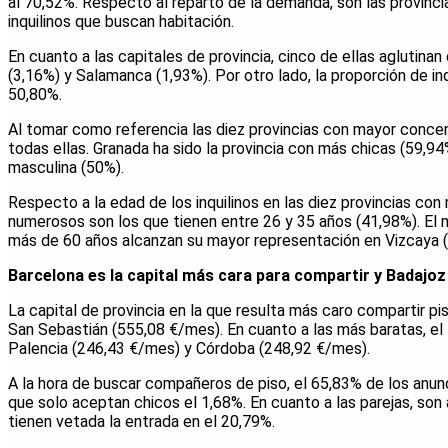
al 70,52%. Respecto al reparto de la demanda, son las provinci
inquilinos que buscan habitación.
En cuanto a las capitales de provincia, cinco de ellas aglutina
(3,16%) y Salamanca (1,93%). Por otro lado, la proporción de in
50,80%.
Al tomar como referencia las diez provincias con mayor concen
todas ellas. Granada ha sido la provincia con más chicas (59,
masculina (50%).
Respecto a la edad de los inquilinos en las diez provincias co
numerosos son los que tienen entre 26 y 35 años (41,98%). El m
más de 60 años alcanzan su mayor representación en Vizcaya (
Barcelona es la capital más cara para compartir y Badajoz
La capital de provincia en la que resulta más caro compartir 
San Sebastián (555,08 €/mes). En cuanto a las más baratas, e
Palencia (246,43 €/mes) y Córdoba (248,92 €/mes).
A la hora de buscar compañeros de piso, el 65,83% de los anun
que solo aceptan chicos el 1,68%. En cuanto a las parejas, so
tienen vetada la entrada en el 20,79%.