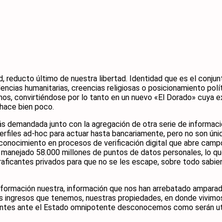
d, reducto último de nuestra libertad. Identidad que es el conj
cias humanitarias, creencias religiosas o posicionamiento polít
os, convirtiéndose por lo tanto en un nuevo «El Dorado» cuya exp
 hace bien poco.
ás demandada junto con la agregación de otra serie de informaci
 perfiles ad-hoc para actuar hasta bancariamente, pero no son ú
econocimiento en procesos de verificación digital que abre camp
y manejado 58.000 millones de puntos de datos personales, lo qu
s traficantes privados para que no se les escape, sobre todo sab
nformación nuestra, información que nos han arrebatado amparad
 ingresos que tenemos, nuestras propiedades, en donde vivimos,
entes ante el Estado omnipotente desconocemos como serán util