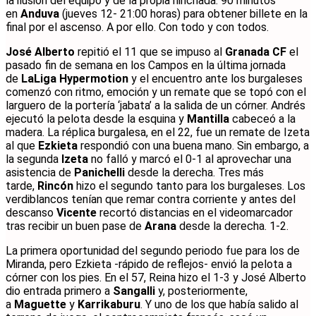
la ilusión del equipo y de la propia hinchada. 90 minutos
en
Anduva
(jueves 12- 21:00 horas) para obtener billete en la
final por el ascenso. A por ello. Con todo y con todos.
José Alberto
repitió el 11 que se impuso al
Granada CF
el
pasado fin de semana en los Campos en la última jornada
de
LaLiga Hypermotion
y el encuentro ante los burgaleses
comenzó con ritmo, emoción y un remate que se topó con el
larguero de la portería ‘jabata’ a la salida de un córner. Andrés
ejecutó la pelota desde la esquina y
Mantilla
cabeceó a la
madera. La réplica burgalesa, en el 22, fue un remate de Izeta
al que
Ezkieta
respondió con una buena mano. Sin embargo, a
la segunda
Izeta
no falló y marcó el 0-1 al aprovechar una
asistencia de
Panichelli
desde la derecha. Tres más
tarde,
Rincón
hizo el segundo tanto para los burgaleses. Los
verdiblancos tenían que remar contra corriente y antes del
descanso
Vicente
recortó distancias en el videomarcador
tras recibir un buen pase de
Arana
desde la derecha. 1-2.
La primera oportunidad del segundo periodo fue para los de
Miranda, pero Ezkieta -rápido de reflejos- envió la pelota a
córner con los pies. En el 57, Reina hizo el 1-3 y José Alberto
dio entrada primero a
Sangalli
y, posteriormente,
a
Maguette
y
Karrikaburu
. Y uno de los que había salido al