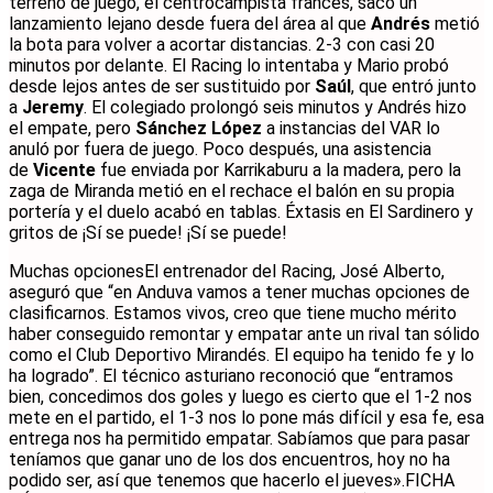
terreno de juego, el centrocampista francés, sacó un
lanzamiento lejano desde fuera del área al que
Andrés
metió
la bota para volver a acortar distancias. 2-3 con casi 20
minutos por delante. El Racing lo intentaba y Mario probó
desde lejos antes de ser sustituido por
Saúl
, que entró junto
a
Jeremy
. El colegiado prolongó seis minutos y Andrés hizo
el empate, pero
Sánchez López
a instancias del VAR lo
anuló por fuera de juego. Poco después, una asistencia
de
Vicente
fue enviada por Karrikaburu a la madera, pero la
zaga de Miranda metió en el rechace el balón en su propia
portería y el duelo acabó en tablas. Éxtasis en El Sardinero y
gritos de ¡Sí se puede! ¡Sí se puede!
Muchas opcionesEl entrenador del Racing, José Alberto,
aseguró que “en Anduva vamos a tener muchas opciones de
clasificarnos. Estamos vivos, creo que tiene mucho mérito
haber conseguido remontar y empatar ante un rival tan sólido
como el Club Deportivo Mirandés. El equipo ha tenido fe y lo
ha logrado”. El técnico asturiano reconoció que “entramos
bien, concedimos dos goles y luego es cierto que el 1-2 nos
mete en el partido, el 1-3 nos lo pone más difícil y esa fe, esa
entrega nos ha permitido empatar. Sabíamos que para pasar
teníamos que ganar uno de los dos encuentros, hoy no ha
podido ser, así que tenemos que hacerlo el jueves».FICHA