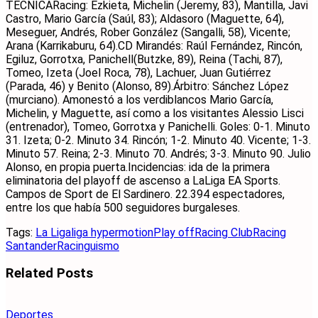
TÉCNICARacing: Ezkieta, Michelin (Jeremy, 83), Mantilla, Javi
Castro, Mario García (Saúl, 83); Aldasoro (Maguette, 64),
Meseguer, Andrés, Rober González (Sangalli, 58), Vicente;
Arana (Karrikaburu, 64).CD Mirandés: Raúl Fernández, Rincón,
Egiluz, Gorrotxa, Panichell(Butzke, 89), Reina (Tachi, 87),
Tomeo, Izeta (Joel Roca, 78), Lachuer, Juan Gutiérrez
(Parada, 46) y Benito (Alonso, 89).Árbitro: Sánchez López
(murciano). Amonestó a los verdiblancos Mario García,
Michelin, y Maguette, así como a los visitantes Alessio Lisci
(entrenador), Tomeo, Gorrotxa y Panichelli. Goles: 0-1. Minuto
31. Izeta; 0-2. Minuto 34. Rincón; 1-2. Minuto 40. Vicente; 1-3.
Minuto 57. Reina; 2-3. Minuto 70. Andrés; 3-3. Minuto 90. Julio
Alonso, en propia puerta.Incidencias: ida de la primera
eliminatoria del playoff de ascenso a LaLiga EA Sports.
Campos de Sport de El Sardinero. 22.394 espectadores,
entre los que había 500 seguidores burgaleses.
Tags:
La Liga
liga hypermotion
Play off
Racing Club
Racing
Santander
Racinguismo
Related
Posts
Deportes