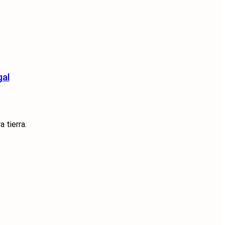
gal
 tierra.