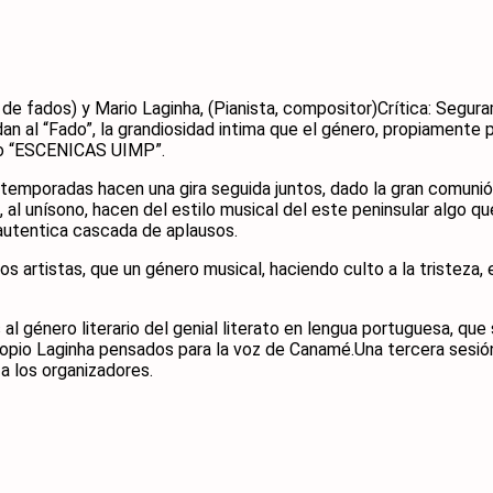
de fados) y Mario Laginha, (Pianista, compositor)Crítica: Segu
an al “Fado”, la grandiosidad intima que el género, propiamente
clo “ESCENICAS UIMP”.
 temporadas hacen una gira seguida juntos, dado la gran comunió
a, al unísono, hacen del estilo musical del este peninsular algo 
 autentica cascada de aplausos.
 artistas, que un género musical, haciendo culto a la tristeza, e
 género literario del genial literato en lengua portuguesa, qu
pio Laginha pensados para la voz de Canamé.Una tercera sesión 
a los organizadores.