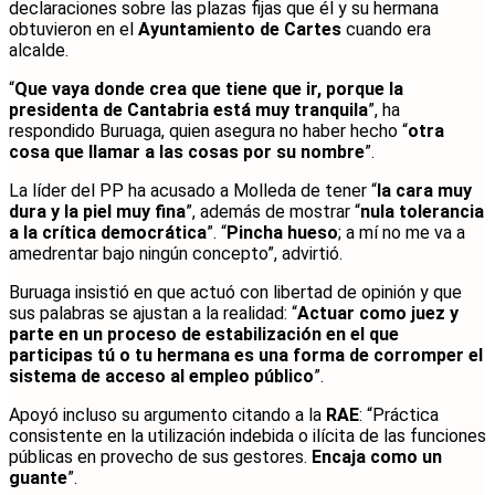
declaraciones sobre las plazas fijas que él y su hermana
obtuvieron en el
Ayuntamiento de Cartes
cuando era
alcalde.
“
Que vaya donde crea que tiene que ir, porque la
presidenta de Cantabria está muy tranquila
”, ha
respondido Buruaga, quien asegura no haber hecho “
otra
cosa que llamar a las cosas por su nombre
”.
La líder del PP ha acusado a Molleda de tener “
la cara muy
dura y la piel muy fina
”, además de mostrar “
nula tolerancia
a la crítica democrática
”. “
Pincha hueso
; a mí no me va a
amedrentar bajo ningún concepto”, advirtió.
Buruaga insistió en que actuó con libertad de opinión y que
sus palabras se ajustan a la realidad: “
Actuar como juez y
parte en un proceso de estabilización en el que
participas tú o tu hermana es una forma de corromper el
sistema de acceso al empleo público
”.
Apoyó incluso su argumento citando a la
RAE
: “Práctica
consistente en la utilización indebida o ilícita de las funciones
públicas en provecho de sus gestores.
Encaja como un
guante
”.