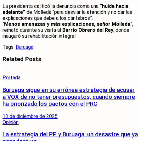
La presidenta calificó la denuncia como una
“huida hacia
adelante”
de Molleda “para desviar la atención y no dar las
explicaciones que debe a los cántabros”.
“
Menos amenazas y más explicaciones, señor Molleda
”,
remató durante su visita al
Barrio Obrero del Rey
, donde
inauguró su rehabilitación integral.
Tags:
Buruaga
Related
Posts
Portada
Buruaga sigue en su errónea estrategia de acusar
a VOX de no tener presupuestos, cuando siempre
ha priorizado los pactos con el PRC
13 de diciembre de 2025
Opinión
La estrategia del PP y Buruaga: un desastre que ya